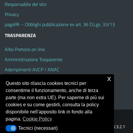
Responsabile del sito
Privacy
pagoPA – Obblighi pubblicazione ex art. 36 D.Lgs. 33/13
TRASPARENZA
Albo Pretorio on line
Amministrazione Trasparente
Adempimenti AVCP / ANAC
x
Accesso Civico
Questo sito rilascia cookies tecnici per
Dichiarazione di accessibilità
consentirne il funzionamento, anche di terza
parte (ma non extra UE). Per saperne di più sui
cookies e su come gestirli, consulta la policy
disponibile nell'apposito link in fondo alla
pagina.
Cookie Policy
Portale realizzato con la piattaforma
Argo Web 4.0
Template Italia configurato sul tema accessibile
EduTheme
V.3.2.1
Tecnici (necessari)
Tecnici (necessari)