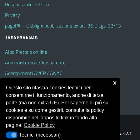
Responsabile del sito
Privacy
pagoPA – Obblighi pubblicazione ex art. 36 D.Lgs. 33/13
TRASPARENZA
Albo Pretorio on line
Amministrazione Trasparente
Adempimenti AVCP / ANAC
x
Accesso Civico
Questo sito rilascia cookies tecnici per
Dichiarazione di accessibilità
consentirne il funzionamento, anche di terza
parte (ma non extra UE). Per saperne di più sui
cookies e su come gestirli, consulta la policy
disponibile nell'apposito link in fondo alla
pagina.
Cookie Policy
Portale realizzato con la piattaforma
Argo Web 4.0
Template Italia configurato sul tema accessibile
EduTheme
V.3.2.1
Tecnici (necessari)
Tecnici (necessari)