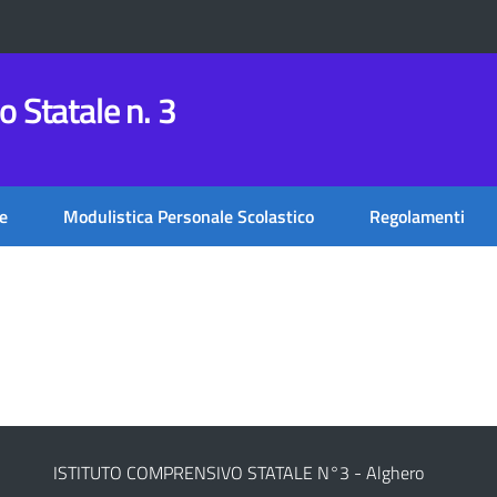
 Statale n. 3
e
Modulistica Personale Scolastico
Regolamenti
ISTITUTO COMPRENSIVO STATALE N°3 - Alghero