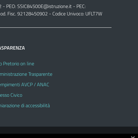
2 - PEO:
SSIC84500E@istruzione.it
- PEC:
od. Fisc. 92128450902 - Codice Univoco: UFLT7W
ASPARENZA
o Pretorio on line
inistrazione Trasparente
mpimenti AVCP / ANAC
esso Civico
hiarazione di accessibilità
x