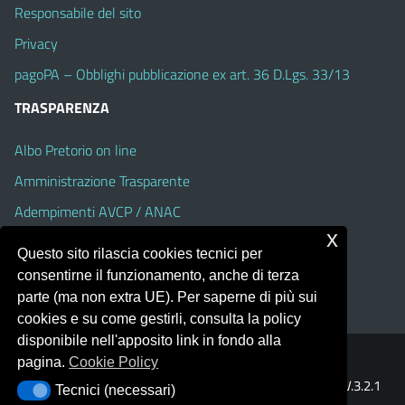
Responsabile del sito
Privacy
pagoPA – Obblighi pubblicazione ex art. 36 D.Lgs. 33/13
TRASPARENZA
Albo Pretorio on line
Amministrazione Trasparente
Adempimenti AVCP / ANAC
x
Accesso Civico
Questo sito rilascia cookies tecnici per
Dichiarazione di accessibilità
consentirne il funzionamento, anche di terza
parte (ma non extra UE). Per saperne di più sui
cookies e su come gestirli, consulta la policy
disponibile nell'apposito link in fondo alla
pagina.
Cookie Policy
Portale realizzato con la piattaforma
Argo Web 4.0
Template Italia configurato sul tema accessibile
EduTheme
V.3.2.1
Tecnici (necessari)
Tecnici (necessari)