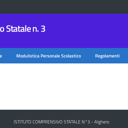
 Statale n. 3
e
Modulistica Personale Scolastico
Regolamenti
ISTITUTO COMPRENSIVO STATALE N°3 - Alghero