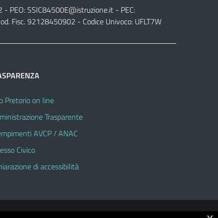
2 - PEO:
SSIC84500E@istruzione.it
- PEC:
od. Fisc. 92128450902 - Codice Univoco: UFLT7W
ASPARENZA
o Pretorio on line
inistrazione Trasparente
mpimenti AVCP / ANAC
esso Civico
hiarazione di accessibilità
x