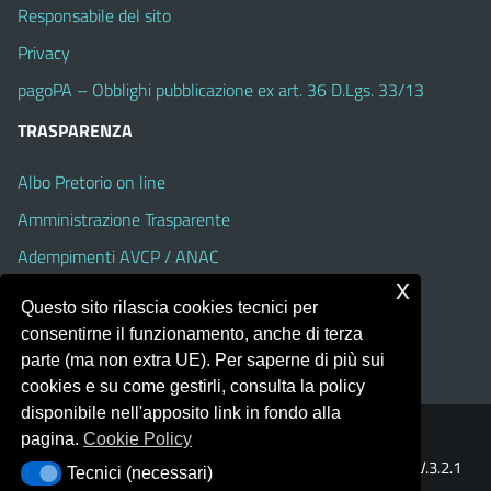
Responsabile del sito
Privacy
pagoPA – Obblighi pubblicazione ex art. 36 D.Lgs. 33/13
TRASPARENZA
Albo Pretorio on line
Amministrazione Trasparente
Adempimenti AVCP / ANAC
x
Accesso Civico
Questo sito rilascia cookies tecnici per
Dichiarazione di accessibilità
consentirne il funzionamento, anche di terza
parte (ma non extra UE). Per saperne di più sui
cookies e su come gestirli, consulta la policy
disponibile nell'apposito link in fondo alla
pagina.
Cookie Policy
Portale realizzato con la piattaforma
Argo Web 4.0
Template Italia configurato sul tema accessibile
EduTheme
V.3.2.1
Tecnici (necessari)
Tecnici (necessari)