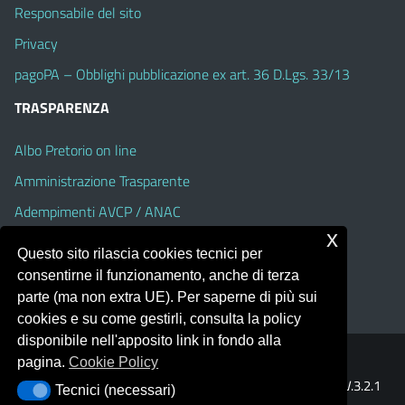
Responsabile del sito
Privacy
pagoPA – Obblighi pubblicazione ex art. 36 D.Lgs. 33/13
TRASPARENZA
Albo Pretorio on line
Amministrazione Trasparente
Adempimenti AVCP / ANAC
x
Accesso Civico
Questo sito rilascia cookies tecnici per
Dichiarazione di accessibilità
consentirne il funzionamento, anche di terza
parte (ma non extra UE). Per saperne di più sui
cookies e su come gestirli, consulta la policy
disponibile nell'apposito link in fondo alla
pagina.
Cookie Policy
Portale realizzato con la piattaforma
Argo Web 4.0
Template Italia configurato sul tema accessibile
EduTheme
V.3.2.1
Tecnici (necessari)
Tecnici (necessari)