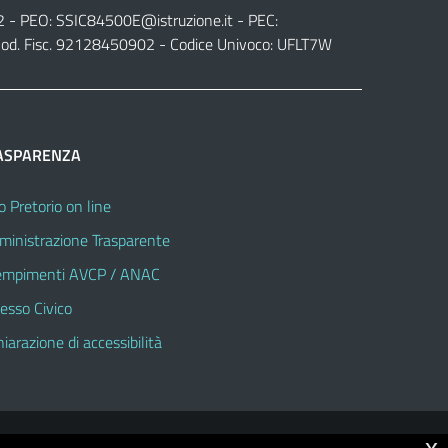
2 - PEO:
SSIC84500E@istruzione.it
- PEC:
od. Fisc. 92128450902 - Codice Univoco: UFLT7W
ASPARENZA
o Pretorio on line
inistrazione Trasparente
mpimenti AVCP / ANAC
esso Civico
hiarazione di accessibilità
x