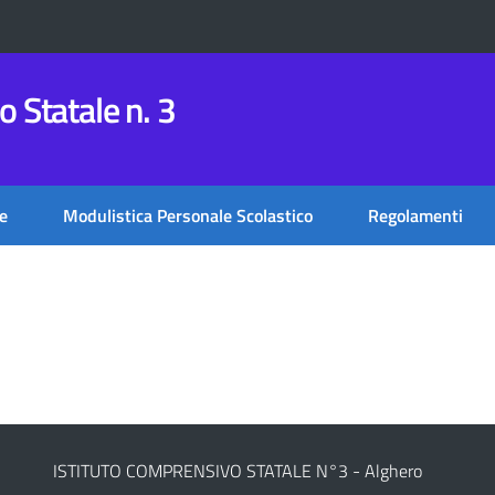
 Statale n. 3
e
Modulistica Personale Scolastico
Regolamenti
ISTITUTO COMPRENSIVO STATALE N°3 - Alghero