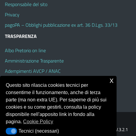
Responsabile del sito
Privacy
pagoPA – Obblighi pubblicazione ex art. 36 D.Lgs. 33/13
TRASPARENZA
Albo Pretorio on line
Amministrazione Trasparente
Adempimenti AVCP / ANAC
x
Accesso Civico
Questo sito rilascia cookies tecnici per
Dichiarazione di accessibilità
consentirne il funzionamento, anche di terza
parte (ma non extra UE). Per saperne di più sui
cookies e su come gestirli, consulta la policy
disponibile nell'apposito link in fondo alla
pagina.
Cookie Policy
Portale realizzato con la piattaforma
Argo Web 4.0
Template Italia configurato sul tema accessibile
EduTheme
V.3.2.1
Tecnici (necessari)
Tecnici (necessari)