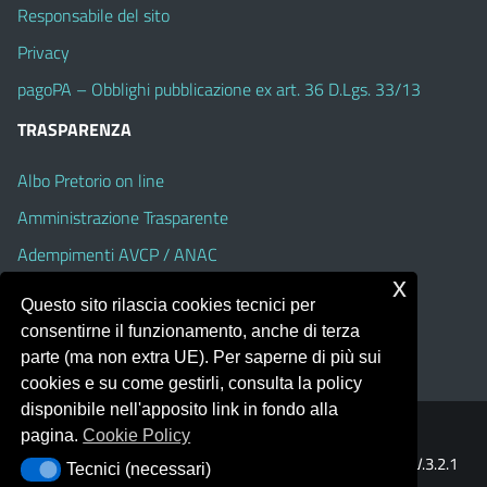
Responsabile del sito
Privacy
pagoPA – Obblighi pubblicazione ex art. 36 D.Lgs. 33/13
TRASPARENZA
Albo Pretorio on line
Amministrazione Trasparente
Adempimenti AVCP / ANAC
x
Accesso Civico
Questo sito rilascia cookies tecnici per
Dichiarazione di accessibilità
consentirne il funzionamento, anche di terza
parte (ma non extra UE). Per saperne di più sui
cookies e su come gestirli, consulta la policy
disponibile nell'apposito link in fondo alla
pagina.
Cookie Policy
Portale realizzato con la piattaforma
Argo Web 4.0
Template Italia configurato sul tema accessibile
EduTheme
V.3.2.1
Tecnici (necessari)
Tecnici (necessari)