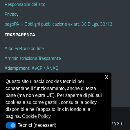
Responsabile del sito
Privacy
pagoPA – Obblighi pubblicazione ex art. 36 D.Lgs. 33/13
TRASPARENZA
Albo Pretorio on line
Amministrazione Trasparente
Adempimenti AVCP / ANAC
x
Accesso Civico
Questo sito rilascia cookies tecnici per
Dichiarazione di accessibilità
consentirne il funzionamento, anche di terza
parte (ma non extra UE). Per saperne di più sui
cookies e su come gestirli, consulta la policy
disponibile nell'apposito link in fondo alla
pagina.
Cookie Policy
Portale realizzato con la piattaforma
Argo Web 4.0
Template Italia configurato sul tema accessibile
EduTheme
V.3.2.1
Tecnici (necessari)
Tecnici (necessari)