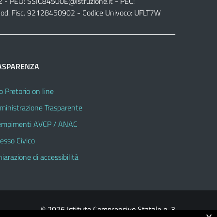
2 - PEO:
SSIC84500E@istruzione.it
- PEC:
od. Fisc. 92128450902 - Codice Univoco: UFLT7W
ASPARENZA
o Pretorio on line
inistrazione Trasparente
mpimenti AVCP / ANAC
esso Civico
hiarazione di accessibilità
© 2026 Istituto Comprensivo Statale n. 3
x