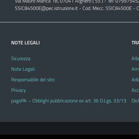
Via Mauro Manca 1B, 07041 Alghero ( SS ) - Tel: 07997545
SSIC84500E@pec.istruzione.it
- Cod. Mecc. SSIC84500E - C
NOTE LEGALI
TR
Sicurezza
Alb
Note Legali
Amm
Responsabile del sito
Ade
Privacy
Acc
pagoPA – Obblighi pubblicazione ex art. 36 D.Lgs. 33/13
Dic