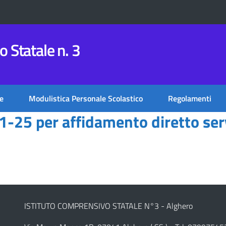
 Statale n. 3
e
Modulistica Personale Scolastico
Regolamenti
1-25 per affidamento diretto se
ISTITUTO COMPRENSIVO STATALE N°3 - Alghero