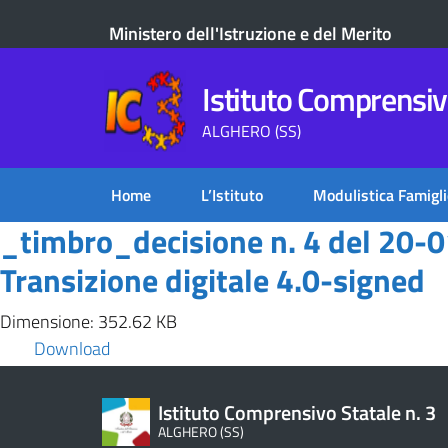
Ministero dell'Istruzione e del Merito
Istituto Comprensivo
ALGHERO (SS)
Home
L’Istituto
Modulistica Famigli
_timbro_decisione n. 4 del 20-0
Transizione digitale 4.0-signed
Dimensione: 352.62 KB
Download
Istituto Comprensivo Statale n. 3
ALGHERO (SS)