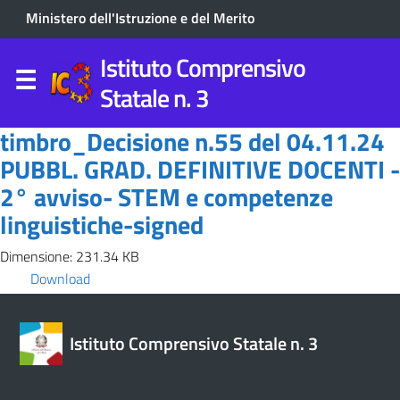
Ministero dell'Istruzione e del Merito
Istituto Comprensivo
Statale n. 3
timbro_Decisione n.55 del 04.11.24
PUBBL. GRAD. DEFINITIVE DOCENTI -
2° avviso- STEM e competenze
linguistiche-signed
Dimensione: 231.34 KB
Download
Istituto Comprensivo Statale n. 3