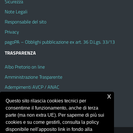
Sicurezza
Note Legali
Responsabile del sito
Privacy
pagoPA – Obblighi pubblicazione ex art. 36 D.Lgs. 33/13
TRASPARENZA
Albo Pretorio on line
Amministrazione Trasparente
Adempimenti AVCP / ANAC
x
Accesso Civico
Questo sito rilascia cookies tecnici per
Dichiarazione di accessibilità
consentirne il funzionamento, anche di terza
parte (ma non extra UE). Per saperne di più sui
cookies e su come gestirli, consulta la policy
disponibile nell'apposito link in fondo alla