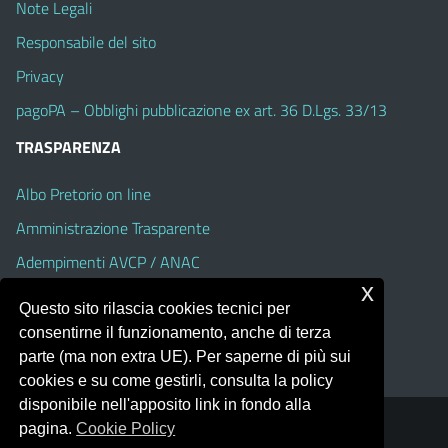
Note Legali
Responsabile del sito
Privacy
pagoPA – Obblighi pubblicazione ex art. 36 D.Lgs. 33/13
TRASPARENZA
Albo Pretorio on line
Amministrazione Trasparente
Adempimenti AVCP / ANAC
x
Accesso Civico
Questo sito rilascia cookies tecnici per
Dichiarazione di accessibilità
consentirne il funzionamento, anche di terza
parte (ma non extra UE). Per saperne di più sui
cookies e su come gestirli, consulta la policy
disponibile nell'apposito link in fondo alla
pagina.
Cookie Policy
Portale realizzato con la piattaforma
Argo Web 4.0