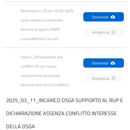
Determina n. 20 del 10-03-2025 
Download
avvio selezione personale 
docente progetto PNRR 
Anteprima
curiosaMente2 con sch...
timbro_Dichiarazione ass. 
Download
conflitto DS per avviso 
reclutamento personale 
Anteprima
docente interno CuriosaMent...
2025_03_11_INCARICO DSGA SUPPORTO AL RUP E
DICHIARAZIONE ASSENZA CONFLITTO INTERESSE
DELLA DSGA