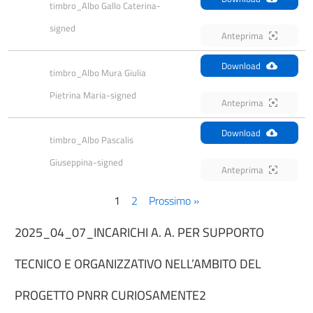
timbro_Albo Gallo Caterina-
signed
Anteprima
Download
timbro_Albo Mura Giulia 
Pietrina Maria-signed
Anteprima
Download
timbro_Albo Pascalis 
Giuseppina-signed
Anteprima
1
2
Prossimo »
2025_04_07_INCARICHI A. A. PER SUPPORTO
TECNICO E ORGANIZZATIVO NELL’AMBITO DEL
PROGETTO PNRR CURIOSAMENTE2